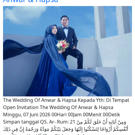
The Wedding Of Anwar & Hapsa Kepada Yth: Di Tempat
Open Invitation The Wedding Of Anwar & Hapsa
Minggu, 07 Juni 2026 00Hari 00Jam 00Menit 00Detik
Simpan tanggal QS. Ar- Rum: 21 وَمِنْ آيَاتِهِ أَنْ خَلَقَ لَكُمْ مِنْ
أَنْفُسِكُمْ أَزْوَاجًا لِتَسْكُنُوا إِلَيْهَا وَجَعَلَ بَيْنَكُمْ مَوَدَّةً وَرَحْمَةً إِنَّ فِي ذَلِكَ