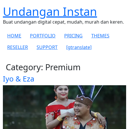
Undangan Instan
Buat undangan digital cepat, mudah, murah dan keren.
HOME
PORTFOLIO
PRICING
THEMES
RESELLER
SUPPORT
[gtranslate]
Category:
Premium
Iyo & Eza