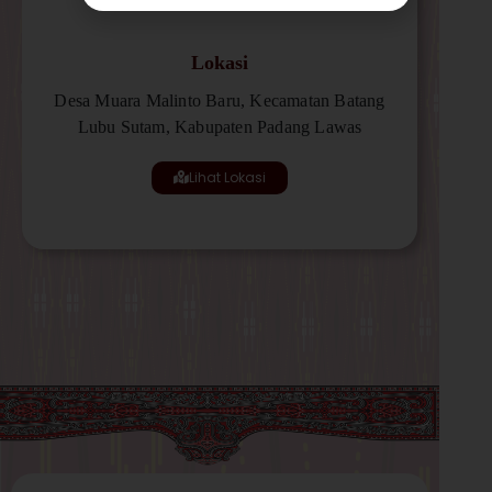
Lokasi
Desa Muara Malinto Baru, Kecamatan Batang
Lubu Sutam, Kabupaten Padang Lawas
Lihat Lokasi