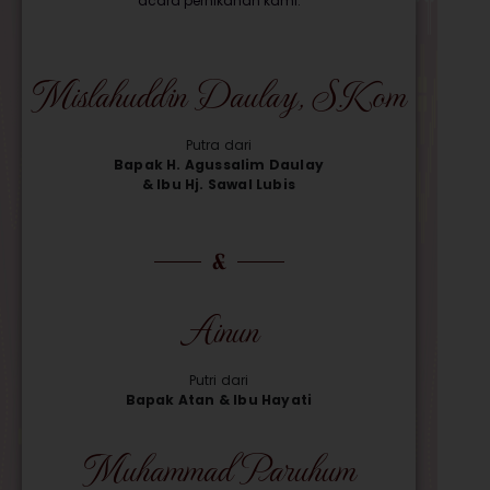
acara pernikahan kami:
Mislahuddin Daulay, S.Kom
Putra dari
Bapak H. Agussalim Daulay
& Ibu Hj. Sawal Lubis
&
Ainun
Putri dari
Bapak Atan & Ibu Hayati
Muhammad Paruhum