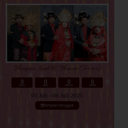
Mangupa Anak & Menantu (Tor-tor)
0
0
0
0
Hari
Jam
Menit
Detik
03 Juli - 06 Juli 2025
Simpan tanggal