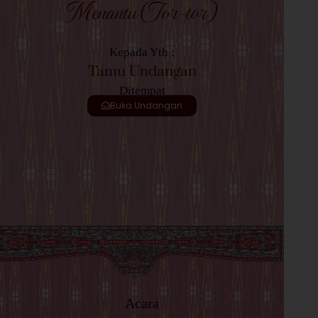
Menantu (Tor-tor)
Kepada Yth :
Tamu Undangan
Ditempat
Buka Undangan
Acara