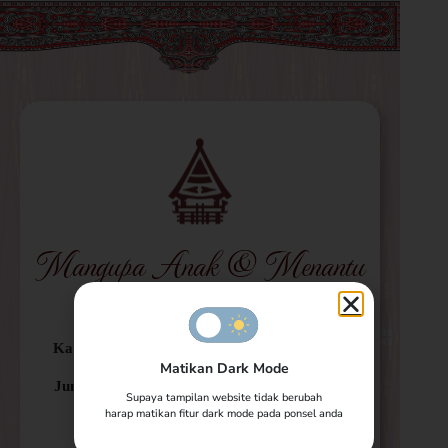
Mangupa Anak & Menantu
(Tor-tor)
Kamis, 03 Juli 2025 : 08.00 WIB s/d Selesai
Matikan Dark Mode
Jumat, 04 Juli 2025 : 20.00 WIB s/d Selesai
Supaya tampilan website tidak berubah
harap matikan fitur dark mode pada ponsel anda
Sabtu – Minggu, 05-06 Juli 2025 :
08.00 WIB s/d Selesai