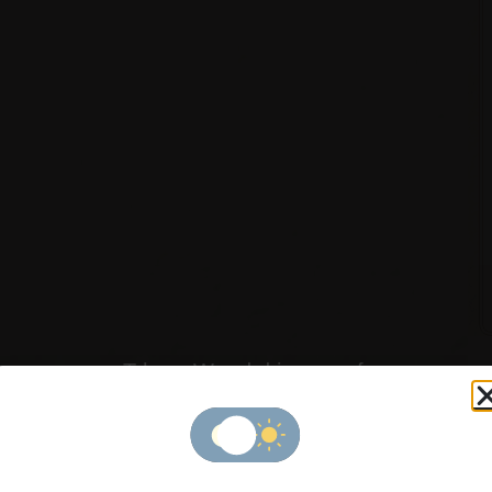
The Wedding of
urri & Ilh
" 
pa
h
ya