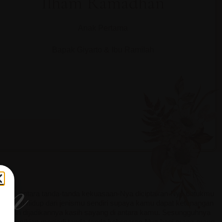
Ilham Ramadhan
Anak Pertama
Bapak Giyarto & Ibu Ramilah
am
Dan di antara tanda-tanda kekuasaan-Nya diciptakan-Nya untukmu
sangan hidup dari jenismu sendiri supaya kamu dapat ketenangan
ati dan dijadikannya kasih sayang di antara kamu. Sesungguhnya
ng demikian menjadi tanda-tanda kebesaran-Nya bagi orang-orang