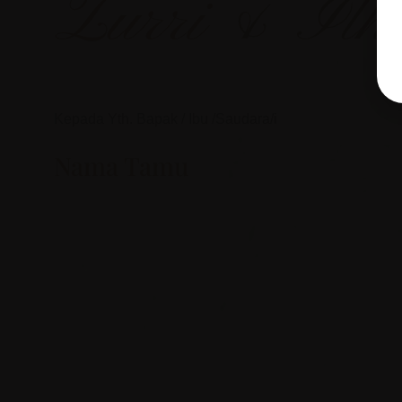
Zurri & Il
Kepada Yth. Bapak / Ibu /Saudara/i
Nama Tamu