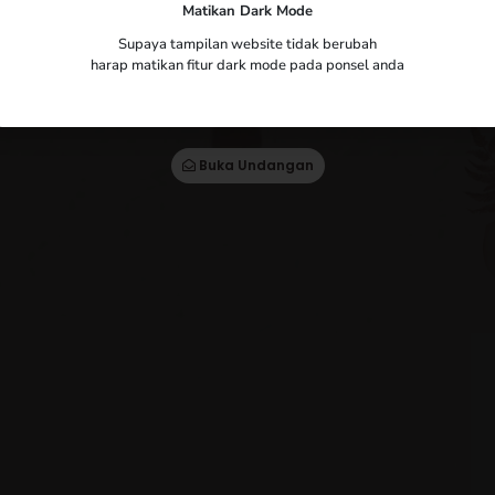
ham
Matikan Dark Mode
Supaya tampilan website tidak berubah
Yth. Bapak/Ibu/Saudara/i
harap matikan fitur dark mode pada ponsel anda
Tamu Undangan
Buka Undangan