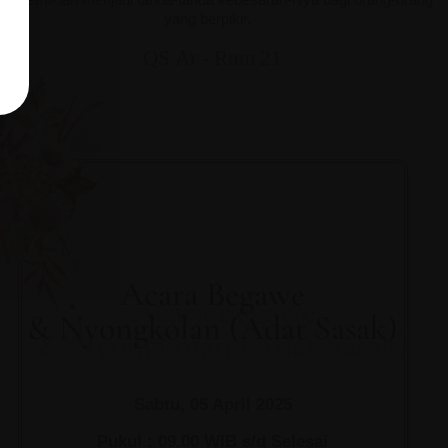
yang berpikir.
QS.Ar - Rum 21
Acara Begawe
& Nyongkolan (Adat Sasak)
Sabtu, 05 April 2025
Pukul : 09.00 WIB s/d Selesai