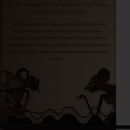
وَمِنْ آيَاتِهِ أَنْ خَلَقَ لَكُمْ مِنْ أَنْفُسِكُمْ أَزْوَاجًا لِتَسْكُنُوا إِلَيْهَا وَجَعَلَ بَيْنَكُمْ مَوَدَّةً
وَرَحْمَةً إِنَّ فِي ذَلِكَ لَآيَاتٍ لِقَوْمٍ يَتَفَكَّرُونَ
"Dan Di Antara Tanda-Tanda (Kebesaran)-Nya Ialah Dia Menciptakan
Pasangan-Pasangan Untukmu Dari Jenismu Sendiri, Agar Kamu
Cenderung Dan Merasa Tenteram Kepadanya, Dan Dia Menjadikan Di
Antaramu Rasa Kasih Dan Sayang. Sesungguhnya Pada Yang Demikian Itu
Benar-Benar Terdapat Tanda-Tanda (Kebesaran Allah) Bagi Kaum Yang
Berpikir."