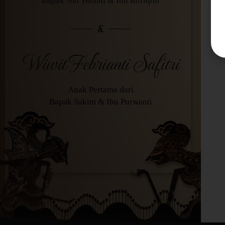
Bapak Nur Hamid & Ibu Rofiqoh
&
Wiwit Febrianti Safitri
Anak Pertama dari
Bapak Sakim & Ibu Purwanti