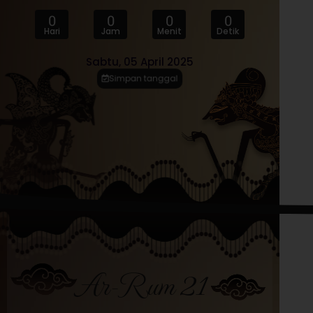
0
0
0
0
Hari
Jam
Menit
Detik
Sabtu, 05 April 2025
Simpan tanggal
Ar-Rum 21