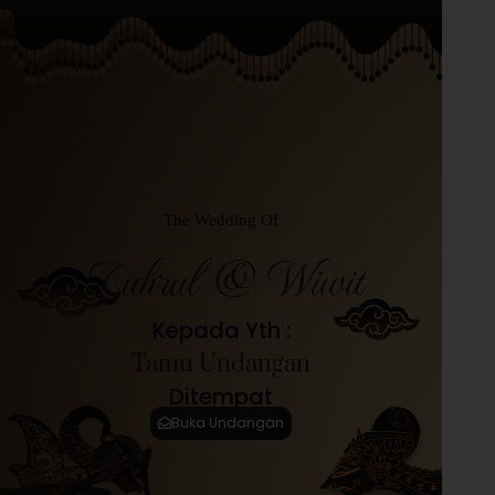
The Wedding Of
Zuhrul & Wiwit
Kepada Yth :
Tamu Undangan
Ditempat
Buka Undangan