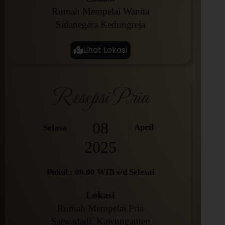
Rumah Mempelai Wanita
Sidanegara Kedungreja
Lihat Lokasi
Resepsi Pria
08
Selasa
April
2025
Pukul : 09.00 WIB s/d Selesai
Lokasi
Rumah Mempelai Pria
Sarwadadi, Kawunganten