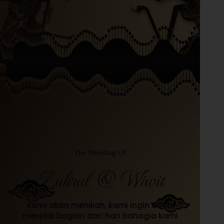
The Wedding Of
Zuhrul & Wiwit
Kami akan menikah, kami ingin anda
menjadi bagian dari hari bahagia kami