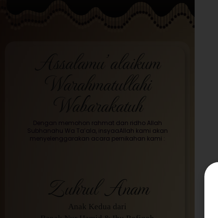
Assalamu’alaikum
Warahmatullahi
Wabarakatuh
Dengan memohon rahmat dan ridho Allah
Subhanahu Wa Ta’ala, insyaaAllah kami akan
menyelenggarakan acara pernikahan kami :
Zuhrul Anam
Anak Kedua dari