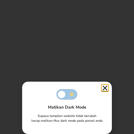
Ngunduh Mantu
Zuhri & Nurul
04.05.2024
Matikan Dark Mode
Supaya tampilan website tidak berubah
harap matikan fitur dark mode pada ponsel anda
Kepada Yth: