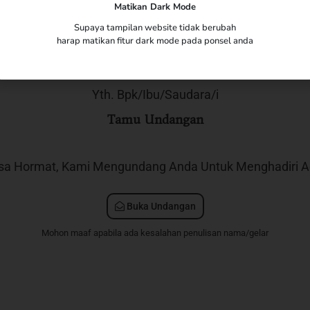
Matikan Dark Mode
The Wedding of
Supaya tampilan website tidak berubah
Zia & Asrul
harap matikan fitur dark mode pada ponsel anda
Yth. Bpk/Ibu/Saudara/i
Tamu Undangan
sa Hormat, Kami Mengundang Anda Untuk Menghadiri Ac
Buka Undangan
Mohon maaf apabila ada kesalahan penulisan nama/gelar