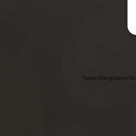
Zahrotus & Untung
12 | September | 2023
Simpan di Kalender
0
0
0
0
Hari
Jam
Menit
Detik
Tanpa Mengurangi Ra
Yth. Bapak/Ibu/Saudara/i
...
Di Tempat