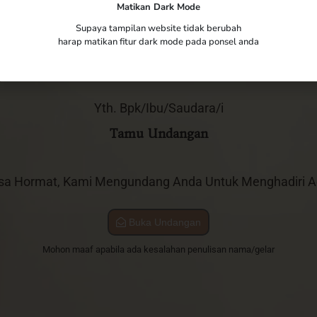
The Wedding of
Matikan Dark Mode
Zahrotus & Untung
Supaya tampilan website tidak berubah
harap matikan fitur dark mode pada ponsel anda
Selasa, 12 September 2023
Yth. Bpk/Ibu/Saudara/i
Tamu Undangan
sa Hormat, Kami Mengundang Anda Untuk Menghadiri Ac
Buka Undangan
Mohon maaf apabila ada kesalahan penulisan nama/gelar