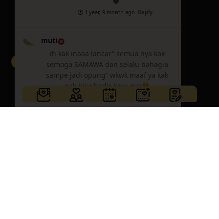
♥️
1 year, 9 month ago
Reply
muti
ih kak inaaa lancar” semua nya kak
semoga SAMAWA dan selalu bahagia
sampe jadi opung” wkwk maaf ya kak
gak bisa hadir kaya nya
1 year, 9 month ago
Reply
Mutia
♥️
1 year, 9 month ago
Reply
← Previous
1
2
3
Next →