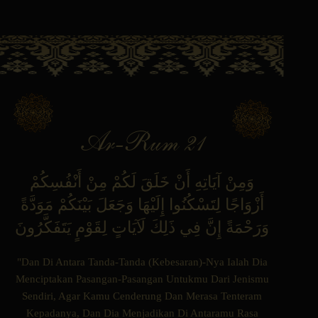
Ar-Rum 21
وَمِنْ آيَاتِهِ أَنْ خَلَقَ لَكُمْ مِنْ أَنْفُسِكُمْ
أَزْوَاجًا لِتَسْكُنُوا إِلَيْهَا وَجَعَلَ بَيْنَكُمْ مَوَدَّةً
وَرَحْمَةً إِنَّ فِي ذَلِكَ لَآيَاتٍ لِقَوْمٍ يَتَفَكَّرُونَ
"Dan Di Antara Tanda-Tanda (Kebesaran)-Nya Ialah Dia
Menciptakan Pasangan-Pasangan Untukmu Dari Jenismu
Sendiri, Agar Kamu Cenderung Dan Merasa Tenteram
Kepadanya, Dan Dia Menjadikan Di Antaramu Rasa