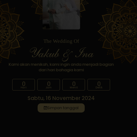
The Wedding Of
Yakub & Ina
Kami akan menikah, kami ingin anda menjadi bagian
dari hari bahagia kami
0
0
0
0
Hari
Jam
Menit
Detik
Sabtu, 16 November 2024
Simpan tanggal