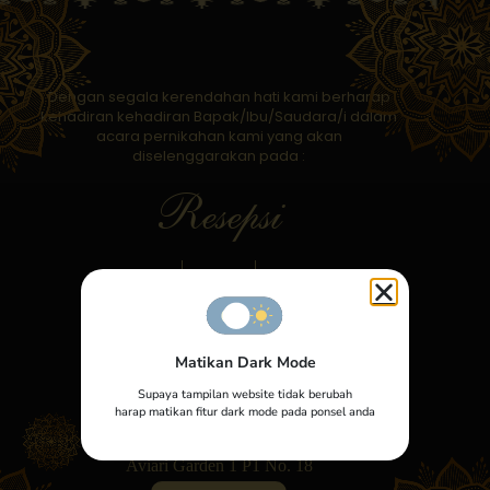
Dengan segala kerendahan hati kami berharap
kehadiran kehadiran Bapak/Ibu/Saudara/i dalam
acara pernikahan kami yang akan
diselenggarakan pada :
Resepsi
16
Sabtu
November
2024
Matikan Dark Mode
Pukul : 13.00 WIB
Supaya tampilan website tidak berubah
Lokasi
harap matikan fitur dark mode pada ponsel anda
Rumah Mempelai Wanita
Aviari Garden 1 P1 No. 18