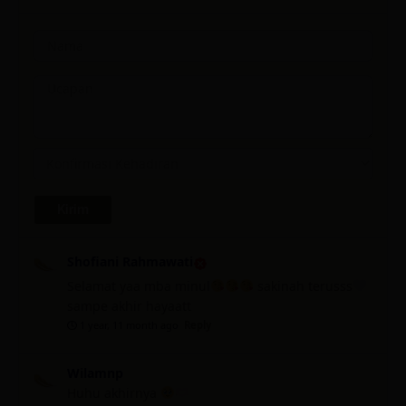
Shofiani Rahmawati
Selamat yaa mba minul
sakinah terusss
sampe akhir hayaatt
1 year, 11 month ago
Reply
Wilamnp
Huhu akhirnya