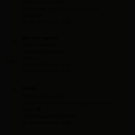
Selamat mba maryanti
Dilancarkan segalanya, sampai hari H
Aamiin
1 year, 12 month ago
Reply
Eko Suci Saputro
Selamat Maryanti,,
Lancar sampai Hari H.
Aminnn
#Alumni SDN Penimbun
1 year, 12 month ago
Reply
Rara
Barakallah ya bebb
Lancar sampai hari H dan bahagia selalu beb
Aamiin
Maaf ndakisa dateng bebb
1 year, 12 month ago
Reply