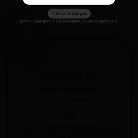
QS.Ar - Rum 21
Buka Undangan
Mohon maaf apabila ada kesalahan penulisan nama/gelar
Akad Nikah
Minggu, 01 September 2024
Pukul : 10.00 WIB
Rumah Mempelai Wanita
Jl. Pohkumbang Dukuh No.RT 03, RT.03/RW.03, Gligir,
Penimbun, Kec. Karanggayam, Kabupaten Kebumen,