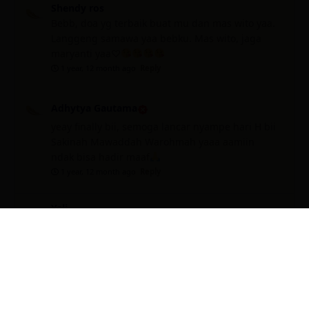
Shendy ros
Bebb, doa yg terbaik buat mu dan mas wito yaa.
Langgeng samawa yaa bebku. Mas wito, jaga
maryanti yaa♡
1 year, 12 month ago
Reply
Adhytya Gautama
yeay finally bii, semoga lancar nyampe hari H bii
Sakinah Mawaddah Warohmah yaaa aamiin
ndak bisa hadir maaf
1 year, 12 month ago
Reply
Yeli
Selamat Minull semoga jadi keluarga sakinah
mawaddah,warrahmah…Aamiin
1 year, 12 month ago
Reply
Mamee omet