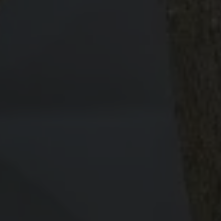
Winni & Hizbullah
08 | 07 | 2024
Simpan di Kalender
0
0
0
0
Hari
Jam
Menit
Detik