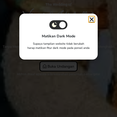
The Wedding of
Winni & Hizbullah
Yth. Bpk/Ibu/Saudara/i
Tamu Undangan
Matikan Dark Mode
Supaya tampilan website tidak berubah
Tanpa Mengurangi Rasa Hormat, Kami Mengundang Anda Untuk Menghadiri
harap matikan fitur dark mode pada ponsel anda
Acara Pernikahan Kami.
Buka Undangan
Mohon maaf apabila ada kesalahan penulisan nama/gelar