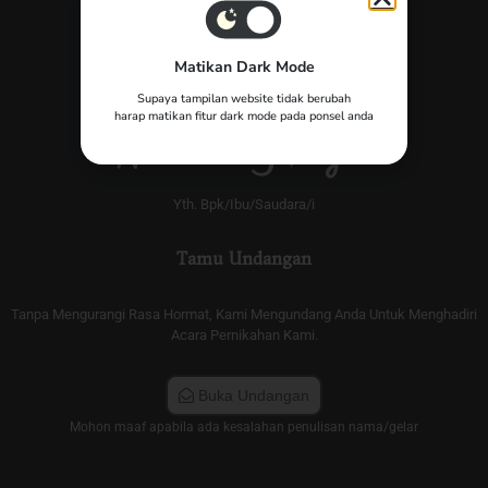
Matikan Dark Mode
Supaya tampilan website tidak berubah
The Wedding of
harap matikan fitur dark mode pada ponsel anda
Widia & Hasyim
Yth. Bpk/Ibu/Saudara/i
Tamu Undangan
Tanpa Mengurangi Rasa Hormat, Kami Mengundang Anda Untuk Menghadiri
Acara Pernikahan Kami.
Buka Undangan
Mohon maaf apabila ada kesalahan penulisan nama/gelar