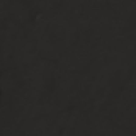
Simpan di Kalender
0
0
0
0
Hari
Jam
Menit
Detik