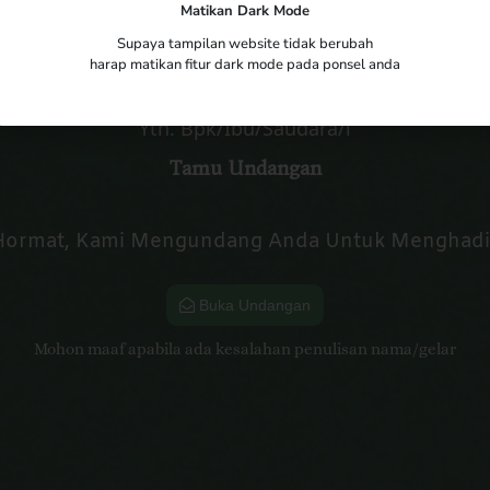
Wahyu & Dewi
Matikan Dark Mode
Supaya tampilan website tidak berubah
harap matikan fitur dark mode pada ponsel anda
Yth. Bpk/Ibu/Saudara/i
Tamu Undangan
Hormat, Kami Mengundang Anda Untuk Menghadiri
Buka Undangan
Mohon maaf apabila ada kesalahan penulisan nama/gelar