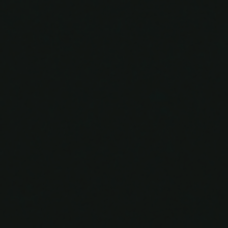
Wahyu & Dewi
24 | 06 | 2024
0
0
0
0
Hari
Jam
Menit
Detik