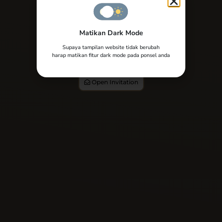
Chichi
Matikan Dark Mode
Dear,
Supaya tampilan website tidak berubah
harap matikan fitur dark mode pada ponsel anda
Tamu Undangan
Open Invitation
Stevany Chichi Wangania
SWEET SEVENTEEN