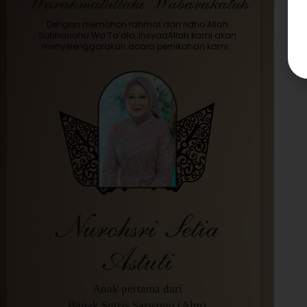
Warahmatullahi Wabarakatuh
Dengan memohon rahmat dan ridho Allah
Subhanahu Wa Ta’ala, insyaaAllah kami akan
menyelenggarakan acara pernikahan kami :
Nurohsri Setia
Astuti
Anak pertama dari
Bapak Sutris Sarwono (Alm)