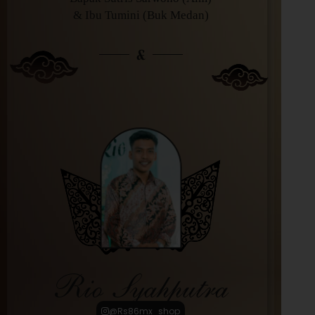
& Ibu Tumini (Buk Medan)
&
Rio Syahputra
@Rs86mx_shop