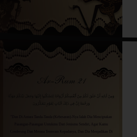
Ar-Rum 21
وَمِنْ آيَاتِهِ أَنْ خَلَقَ لَكُمْ مِنْ أَنْفُسِكُمْ أَزْوَاجًا لِتَسْكُنُوا إِلَيْهَا وَجَعَلَ بَيْنَكُمْ مَوَدَّةً
وَرَحْمَةً إِنَّ فِي ذَلِكَ لَآيَاتٍ لِقَوْمٍ يَتَفَكَّرُونَ
"Dan Di Antara Tanda-Tanda (Kebesaran)-Nya Ialah Dia Menciptakan
Pasangan-Pasangan Untukmu Dari Jenismu Sendiri, Agar Kamu
Cenderung Dan Merasa Tenteram Kepadanya, Dan Dia Menjadikan Di