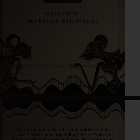
Anak kedua dari
Bapak Sularno & Ibu Sri Suriati
Dengan segala kerendahan hati kami berharap
kehadiran kehadiran Bapak/Ibu/Saudara/i dalam
acara pernikahan kami yang akan diselenggarakan