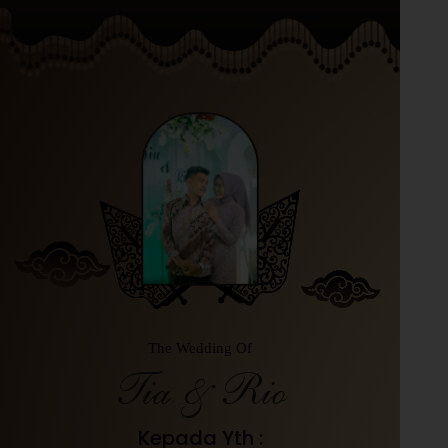
The Wedding Of
Tia & Rio
Kepada Yth :