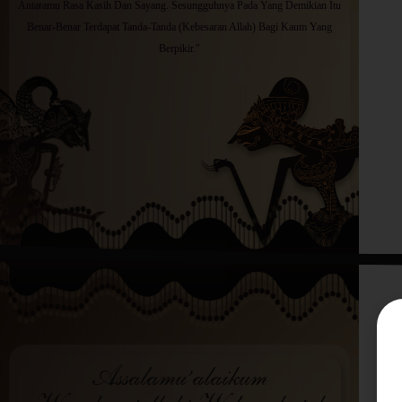
Antaramu Rasa Kasih Dan Sayang. Sesungguhnya Pada Yang Demikian Itu
Benar-Benar Terdapat Tanda-Tanda (Kebesaran Allah) Bagi Kaum Yang
Berpikir."
Assalamu’alaikum