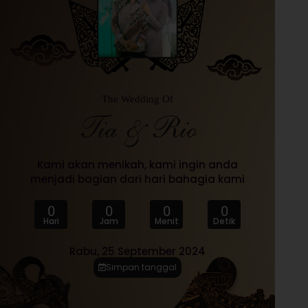
The Wedding Of
Tia & Rio
Kami akan menikah, kami ingin anda
menjadi bagian dari hari bahagia kami
0
0
0
0
Hari
Jam
Menit
Detik
Rabu, 25 September 2024
Simpan tanggal