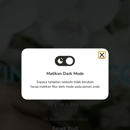
Matikan Dark Mode
The Wedding Of
Supaya tampilan website tidak berubah
harap matikan fitur dark mode pada ponsel anda
Dodi & Dinda
10 | 10 | 2022
Yth. Bapak/Ibu/Saudara/i
Bapak Budi