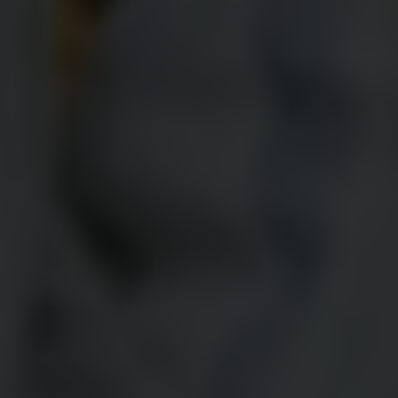
bermaksud menyelenggarakan acara Pernikahan kami:
Candra
Anak pertama dari