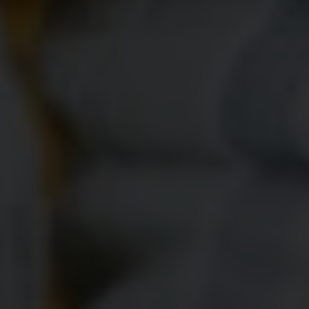
“Dan di antara tanda-tanda kekuasaan-Nya ialah Dia
menciptakan untukmu isteri-isteri dari jenismu sendiri, supaya
kamu cenderung dan merasa tenteram kepadanya, dan
dijadikan-Nya diantaramu rasa kasih dan sayang. Sesungguhnya
pada yang demikian itu benar-benar terdapat tanda-tanda bagi
kaum yang berfikir.”
Assalamu'alaikum
Warahmatullahi Wabaraaktuh
Dengan memohon Ridho serta Rahmat Allah S.W.T, kami