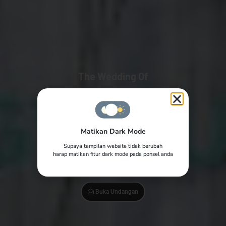
The Wedding Of
Candra & Cinta
10 | 10 | 2022
Matikan Dark Mode
Supaya tampilan website tidak berubah
Yth. Bapak/Ibu/Saudara/i
harap matikan fitur dark mode pada ponsel anda
Tamu Undangan
Buka Undangan