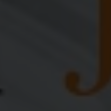
Cinta
Anak kedua dari
Bpk. Fulan & Ibu Fulanah
@Dinda123