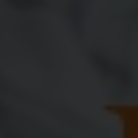
Bpk. Fulan & Ibu Fulanah
@Dodi123