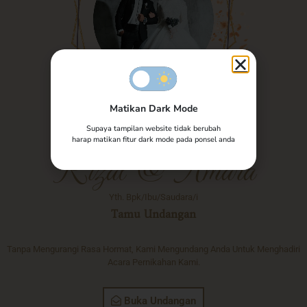
Matikan Dark Mode
Supaya tampilan website tidak berubah
The Wedding of
harap matikan fitur dark mode pada ponsel anda
Rizal & Amara
Yth. Bpk/Ibu/Saudara/i
Tamu Undangan
Tanpa Mengurangi Rasa Hormat, Kami Mengundang Anda Untuk Menghadiri
Acara Pernikahan Kami.
Buka Undangan