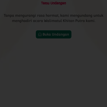
Tamu Undangan
Sabtu, 01 Agustus 2023
Simpan Tanggal
Tanpa mengurangi rasa hormat, kami mengundang untuk
menghadiri acara Walimatul Khitan Putra kami.
0
0
0
0
Hari
Jam
Menit
Detik
Buka Undangan