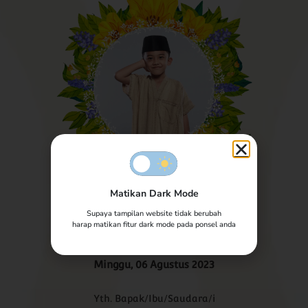
Walimatul Khitan
Matikan Dark Mode
Walimatul Khitan
Supaya tampilan website tidak berubah
Agung Saputra
harap matikan fitur dark mode pada ponsel anda
Minggu, 06 Agustus 2023
Agung Saputra
Yth. Bapak/Ibu/Saudara/i