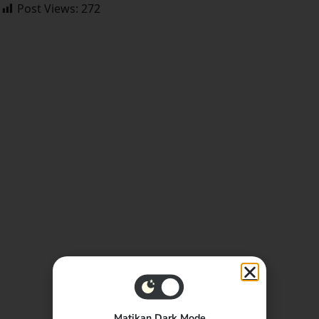
Post Views:
272
Matikan Dark Mode