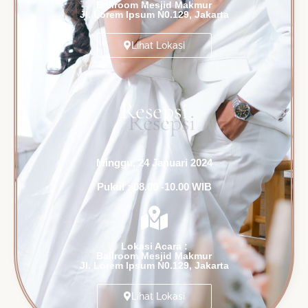
Ballroom Mesjid Makmur
Jl. Lorem Ipsum N0.129, Jakarta
Lihat Lokasi
Resepsi
Minggu, 24 Januari 2024
Pukul : 08.00 -10.00 WIB
Lokasi Acara :
Ballroom Mesjid Makmur
Jl. Lorem Ipsum N0.129, Jakarta
Lihat Lokasi