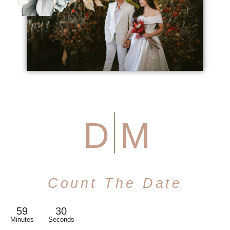
D
M
Count The Date
59
29
Minutes
Seconds