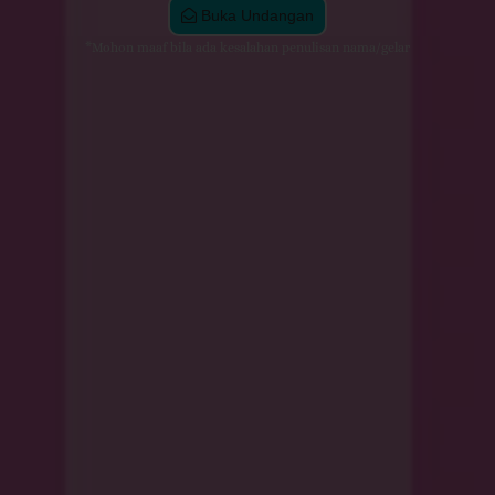
Buka Undangan
*Mohon maaf bila ada kesalahan penulisan nama/gelar