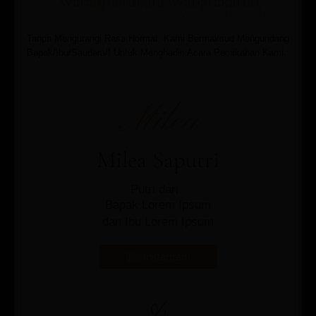
Warahmatullahi Wabarakatuh
Tanpa Mengurangi Rasa Hormat, Kami Bermaksud Mengundang
Bapak/Ibu/Saudara/I Untuk Menghadiri Acara Pernikahan Kami :
Milea
Milea Saputri
Putri dari
Bapak Lorem Ipsum
dan Ibu Lorem Ipsum
@Instagram
&