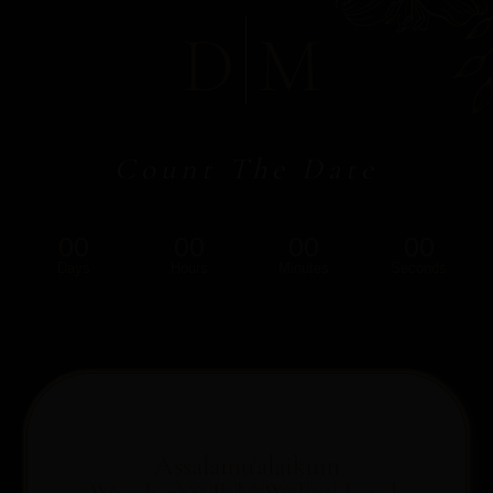
D
M
Count The Date
00
00
00
00
Days
Hours
Minutes
Seconds
Assalamu'alaikum