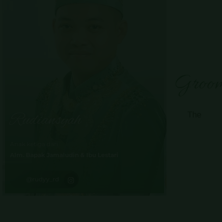
Groo
Rudiansyah
The
Anak ketiga dari
Alm. Bapak Jamaludin & Ibu Lestari
@rudyy_rd
Save