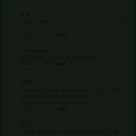
Foza
Happy wedding om, semoga samawa dan lancar hari
H
2 year, 2 month ago
Reply
Kak mardiah
Selamat dekku, lancar jaya sampe hari H
2 year, 2 month ago
Reply
Mei
Selamat berbahagia Rudi, semoga langgeng ribut
rukun sampai maut memisahkan.
Jaga kesehatan & lancar acaranya
2 year, 2 month ago
Reply
karin
menyala bestiee ku
lancar sampe hari H ya
2 year, 2 month ago
Reply