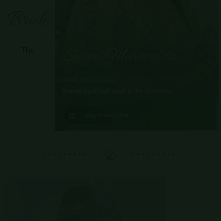
Bride
The
Syami Marsyaida
Anak pertama dari
Bapak Syafrizal Syah & Ibu Desmira
@symarsyaida
&