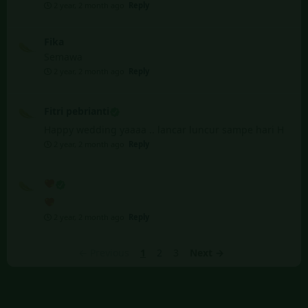
Fika
Semawa
2 year, 2 month ago
Reply
Fitri pebrianti
Happy wedding yaaaa .. lancar luncur sampe hari H
2 year, 2 month ago
Reply
2 year, 2 month ago
Reply
← Previous
1
2
3
Next →
Atas kehadiran dan do’a restu dari bapak/ibu/saudara/I sekalian, kami