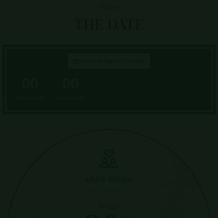
THE DATE
Add to Google Calendar
0
00
00
s)
Minute(s)
Second(s)
AKAD NIKAH
Minggu
26
Mei