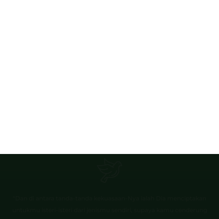
"Dan di antara tanda-tanda kekuasaan-Nya ialah Dia menciptakan
untukmu isteri-isteri dari jenismu sendiri, supaya kamu cenderung
dan merasa tenteram kepadanya, dan dijadikan-Nya diantaramu