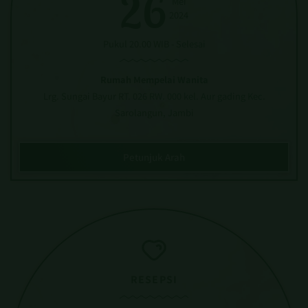
2024
Pukul 20.00 WIB - Selesai
Syami & Rudi
Rumah Mempelai Wanita
Lrg. Sungai Bayur RT. 026 RW. 000 kel. Aur gading Kec.
Sarolangun, Jambi
Yth. Bapak/Ibu/Saudara/i
Tamu Undangan
Petunjuk Arah
Matikan Dark Mode
Supaya tampilan website tidak berubah
Tanpa Mengurangi Rasa Hormat, Kami Mengundang Anda Untuk Berhadi
harap matikan fitur dark mode pada ponsel anda
Di Acara Pernikahan Kami.
BUKA UNDANGAN
RESEPSI
Mohon maaf apabila ada kesalahan penulisan nama/gelar
Senin