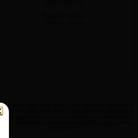
Anak Terakhir dari
Bapak Rusdi (Alm)
& Ibu Hj. Sutinah
Dan di antara tanda-tanda kekuasaan-Nya diciptakan-Nya untukmu
sangan hidup dari jenismu sendiri supaya kamu dapat ketenangan
ati dan dijadikannya kasih sayang di antara kamu. Sesungguhnya
ng demikian menjadi tanda-tanda kebesaran-Nya bagi orang-orang
yang berpikir.