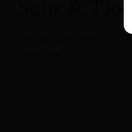
Sulis & Tio
Kepada Yth. Bapak / Ibu /Saudara/i
Nama Tamu