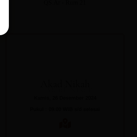
QS.Ar - Rum 21
Akad Nikah
Kamis, 26 Desember 2024
Pukul : 09.00 WIB s/d selesai