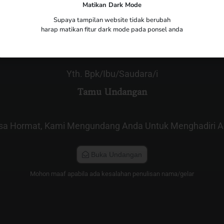
Matikan Dark Mode
The Wedding of
Sindy & Fandri
Supaya tampilan website tidak berubah
harap matikan fitur dark mode pada ponsel anda
Yth. Bpk/Ibu/Saudara/i
Tamu Undangan
sa Hormat, Kami Mengundang Anda Untuk Menghadiri Ac
Buka Undangan
Mohon maaf apabila ada kesalahan penulisan nama/gelar