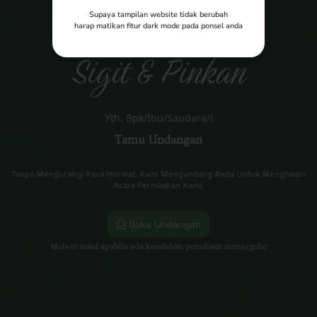
Supaya tampilan website tidak berubah
harap matikan fitur dark mode pada ponsel anda
Unduh Mantu
Sigit & Pinkan
Yth. Bpk/Ibu/Saudara/i
Tamu Undangan
Tanpa Mengurangi Rasa Hormat, Kami Mengundang Anda Untuk Menghadiri
Acara Pernikahan Kami.
Buka Undangan
Mohon maaf apabila ada kesalahan penulisan nama/gelar