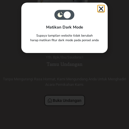
Matikan Dark Mode
The Wedding of
Supaya tampilan website tidak berubah
harap matikan fitur dark mode pada ponsel anda
Sain & Dea
Yth. Bpk/Ibu/Saudara/i
Tamu Undangan
Sain & Dea
Tanpa Mengurangi Rasa Hormat, Kami Mengundang Anda Untuk Menghadiri
Acara Pernikahan Kami.
Selasa, 28 Januari 2025
Buka Undangan