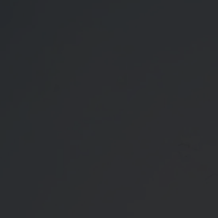
00
00
00
00
Days
Hours
Minutes
Seconds