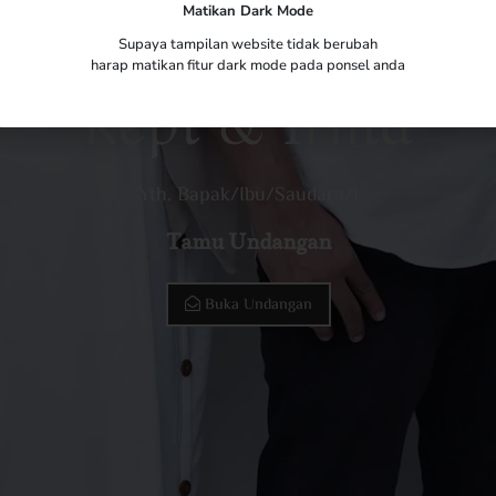
Matikan Dark Mode
The Wedding Of
Supaya tampilan website tidak berubah
harap matikan fitur dark mode pada ponsel anda
Repi & Irma
Yth. Bapak/Ibu/Saudara/i
Tamu Undangan
Buka Undangan