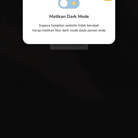
Raffitra & Untarifah
Matikan Dark Mode
Yth. Bapak/Ibu/Saudara/i
Supaya tampilan website tidak berubah
Tamu Undangan
harap matikan fitur dark mode pada ponsel anda
Buka Undangan