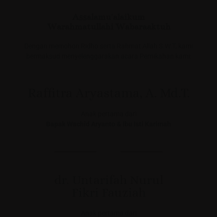
Assalamu'alaikum
Warahmatullahi Wabaraaktuh
Dengan memohon Ridho serta Rahmat Allah S.W.T, kami
bermaksud menyelenggarakan acara Pernikahan kami:
Raffitra Aryastama, A. Md.T.
Anak pertama dari
Bapak Wachid Aryanto & Ibu Isti Karimah
dr. Untarifah Nurul
Fikri Fauziah
Anak pertama dari