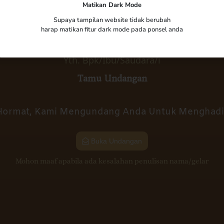
Fajar & Fitri
Matikan Dark Mode
Supaya tampilan website tidak berubah
harap matikan fitur dark mode pada ponsel anda
Minggu, 10 Mei 2023
Yth. Bpk/Ibu/Saudara/i
Tamu Undangan
Hormat, Kami Mengundang Anda Untuk Menghadiri
Buka Undangan
Mohon maaf apabila ada kesalahan penulisan nama/gelar