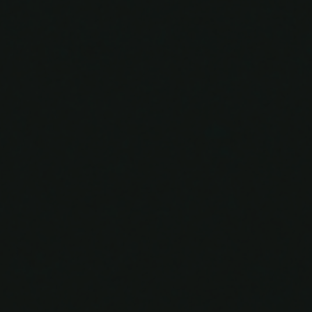
Ahmad & Diah
17 | 08 | 2023
0
0
0
0
Hari
Jam
Menit
Detik