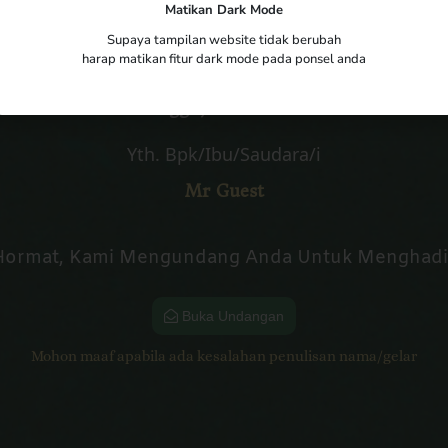
The Wedding of
Matikan Dark Mode
Fajar & Fitri
Supaya tampilan website tidak berubah
harap matikan fitur dark mode pada ponsel anda
Minggu, 10 Mei 2023
Yth. Bpk/Ibu/Saudara/i
Mr Guest
Hormat, Kami Mengundang Anda Untuk Menghadiri
Buka Undangan
Mohon maaf apabila ada kesalahan penulisan nama/gelar