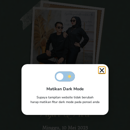
Matikan Dark Mode
The Wedding of
Supaya tampilan website tidak berubah
harap matikan fitur dark mode pada ponsel anda
Fajar & Fitri
Minggu, 10 Mei 2023