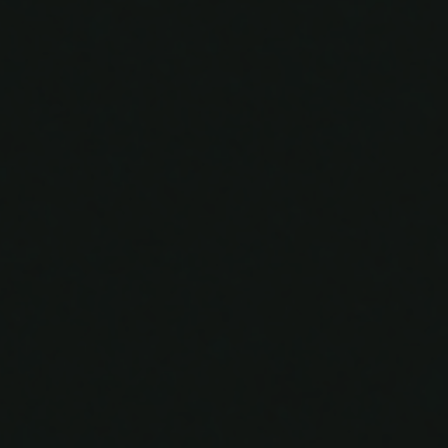
Ahmad & Diah
17 | 08 | 2023
0
0
0
0
Hari
Jam
Menit
Detik