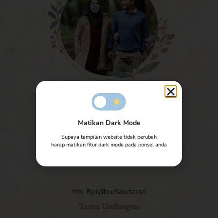
The Wedding of
Matikan Dark Mode
Ahmad & Diah
Supaya tampilan website tidak berubah
Ahmad & Diah
harap matikan fitur dark mode pada ponsel anda
Minggu, 10 Mei 2023
12 | 12 | 2022
Yth. Bpk/Ibu/Saudara/i
Tamu Undangan
0
0
0
0
Hari
Jam
Menit
Detik