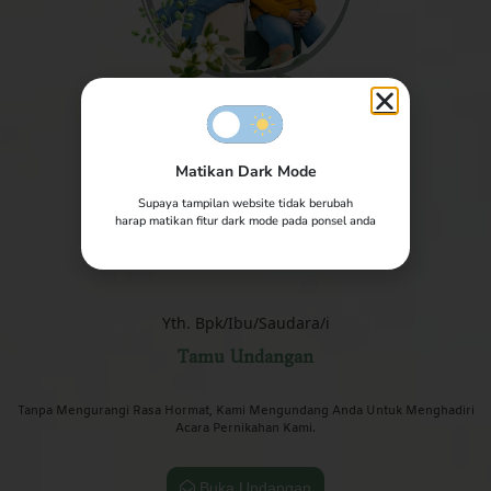
The Wedding of
Matikan Dark Mode
Ahmad & Diah
Supaya tampilan website tidak berubah
harap matikan fitur dark mode pada ponsel anda
Minggu, 10 Mei 2023
Yth. Bpk/Ibu/Saudara/i
Tamu Undangan
Tanpa Mengurangi Rasa Hormat, Kami Mengundang Anda Untuk Menghadiri
Acara Pernikahan Kami.
Buka Undangan