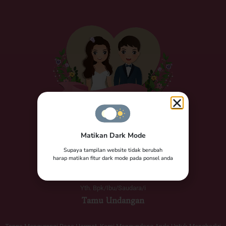
Matikan Dark Mode
The Wedding of
Supaya tampilan website tidak berubah
Nazwa & Jodi
harap matikan fitur dark mode pada ponsel anda
Yth. Bpk/Ibu/Saudara/i
Tamu Undangan