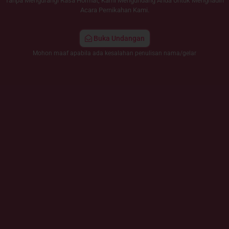
Tanpa Mengurangi Rasa Hormat, Kami Mengundang Anda Untuk Menghadiri
Acara Pernikahan Kami.
Buka Undangan
Mohon maaf apabila ada kesalahan penulisan nama/gelar