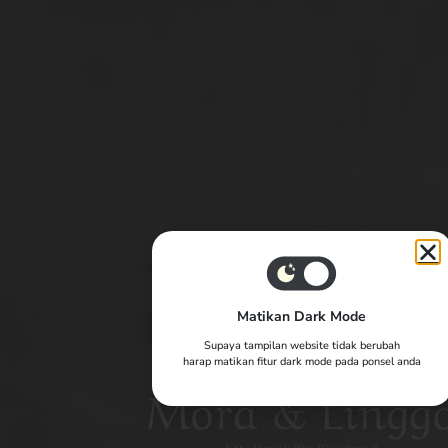
Matikan Dark Mode
Supaya tampilan website tidak berubah
The Wedding Of
harap matikan fitur dark mode pada ponsel anda
Mora & Lingg