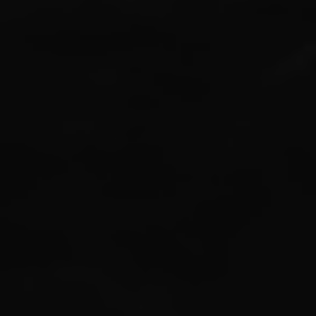
Azzalia
Namora Diva
Anak Kedua dari
Bapak Aswadi & Ibu Mega Idaman