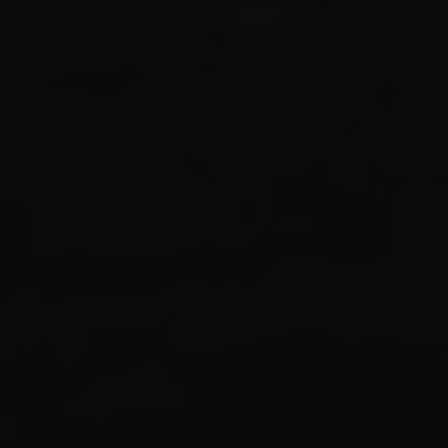
Ahmad
Putra Linggo
Anak Ketiga dari
Bapak Khaidir & Ibu Nurhamsi