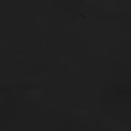
M
L
Q.S Ar-Rum Ayat 21
“Dan di antara tanda-tanda kekuasaan-Nya ialah Dia
menciptakan untukmu isteri-isteri dari jenismu sendiri, supaya
kamu cenderung dan merasa tenteram kepadanya, dan
dijadikan-Nya diantaramu rasa kasih dan sayang. Sesungguhnya
pada yang demikian itu benar-benar terdapat tanda-tanda bagi
kaum yang berfikir.”