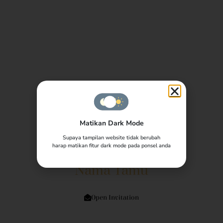
The Weddding Of
Putra & Putri
12.12.2023
Matikan Dark Mode
Supaya tampilan website tidak berubah
harap matikan fitur dark mode pada ponsel anda
Kepada Yth:
Nama Tamu
Di Tempat
Open Invitation