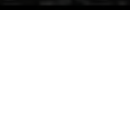
- Matius 19:6 -​
“Demikianlah mereka bukan lagi dua, melainkan satu. Karena itu,
apa yang telah dipersatukan Allah, tidak boleh diceraikan
manusia.”
Salam Sejahtera
Tanpa mengurangi rasa hormat, kami bermaksud
mengundang Bapak/Ibu/Saudara/I untuk menghadiri acara
pernikahan kami: