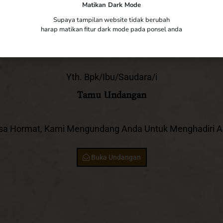
Matikan Dark Mode
The Wedding of
Supaya tampilan website tidak berubah
harap matikan fitur dark mode pada ponsel anda
Krisna & Sephia
Yth. Bpk/Ibu/Saudara/i
Tamu Undangan
sa Hormat, Kami Mengundang Anda Untuk Menghadiri Ac
Buka Undangan