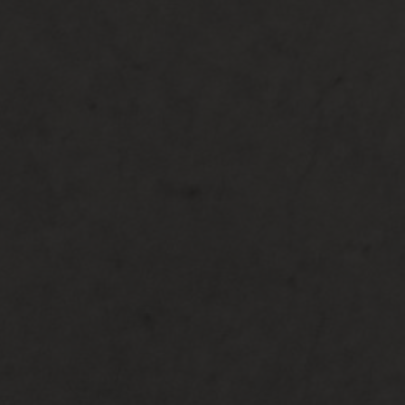
Krisna & Sephia
30 | 05 | 2026
Simpan di Kalender
0
0
0
0
Hari
Jam
Menit
Detik