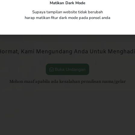
Matikan Dark Mode
Supaya tampilan website tidak berubah
harap matikan fitur dark mode pada ponsel anda
Yth. Bpk/Ibu/Saudara/i
Tamu Undangan
Hormat, Kami Mengundang Anda Untuk Menghadiri
Buka Undangan
Mohon maaf apabila ada kesalahan penulisan nama/gelar