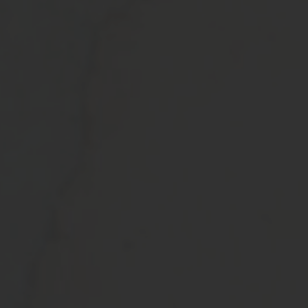
Khoirudin & Sila
08 | 09 | 2024
0
0
0
0
Hari
Jam
Menit
Detik