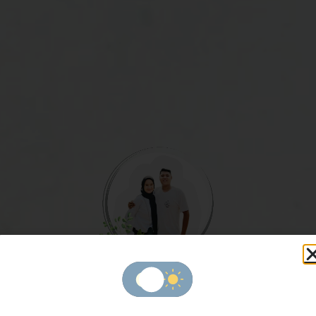
The Wedding of
Khoirudin & Sila