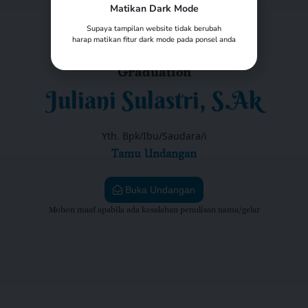
Matikan Dark Mode
Supaya tampilan website tidak berubah
harap matikan fitur dark mode pada ponsel anda
Graduation
Juliani Sulastri, S.Ak
Yth. Bpk/Ibu/Saudara/i
Tamu Undangan
Buka Undangan
Mohon maaf apabila ada kesalahan penulisan nama/gelar