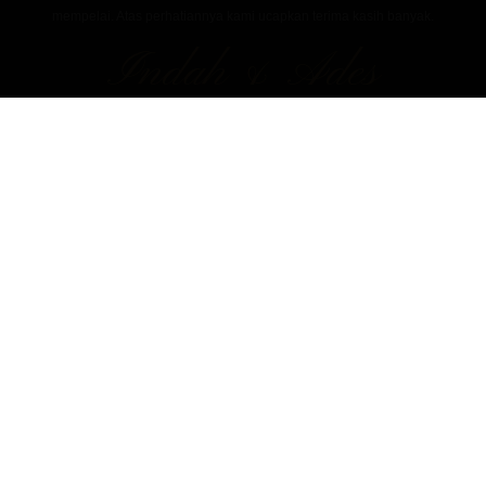
mempelai. Atas perhatiannya kami ucapkan terima kasih banyak.
Indah & Ades
Created by Undanganinstan.com
@undanganinstan