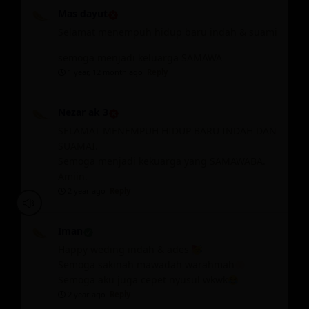
Mas dayut
Selamat menempuh hidup baru indah & suami
semoga menjadi keluarga SAMAWA
1 year, 12 month ago
Reply
Nezar ak 3
SELAMAT MENEMPUH HIDUP BARU INDAH DAN
SUAMAI.
Semoga menjadi kekuarga yang SAMAWABA.
Amiin.
2 year ago
Reply
Iman
Happy weding indah & ades
Semoga sakinah mawadah warahmah
Semoga aku juga cepet nyusul wkwk
2 year ago
Reply