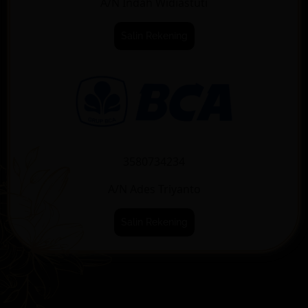
A/N Indah Widiastuti
Salin Rekening
3580734234
A/N Ades Triyanto
Salin Rekening