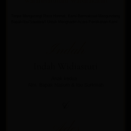
Warahmatullahi Wabarakatuh
Tanpa Mengurangi Rasa Hormat, Kami Bermaksud Mengundang
Bapak/Ibu/Saudara/I Untuk Menghadiri Acara Pernikahan Kami :
Indah
Indah Widiastuti
Anak kedua
Alm. Bapak Nasum & Ibu Surkinah
&
Ades