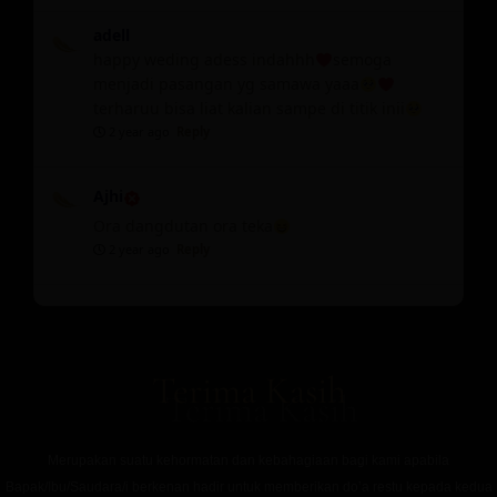
adell
happy weding adess indahhh
semoga
menjadi pasangan yg samawa yaaa
terharuu bisa liat kalian sampe di titik inii
2 year ago
Reply
Ajhi
Ora dangdutan ora teka
2 year ago
Reply
Terima Kasih
Merupakan suatu kehormatan dan kebahagiaan bagi kami apabila
Bapak/Ibu/Saudara/i berkenan hadir untuk memberikan do’a restu kepada kedua