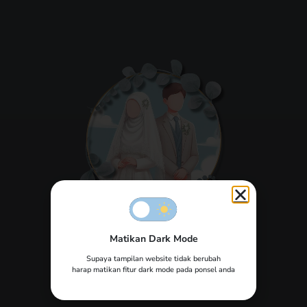
Matikan Dark Mode
The Wedding of
Inar & Takbir
Supaya tampilan website tidak berubah
harap matikan fitur dark mode pada ponsel anda