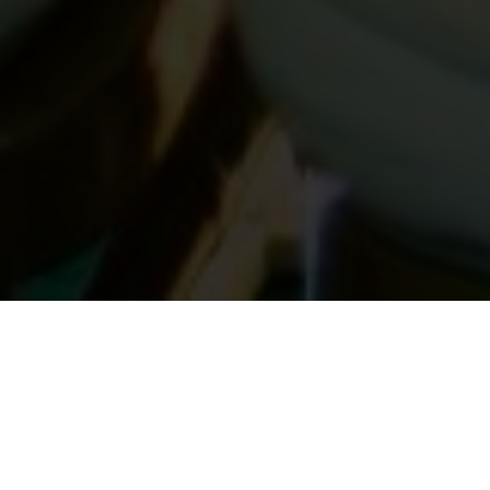
Q.S Ar-Rum Ayat 21
“Dan di antara tanda-tanda kekuasaan-Nya ialah Dia
menciptakan untukmu isteri-isteri dari jenismu sendiri, supaya
kamu cenderung dan merasa tenteram kepadanya, dan
dijadikan-Nya diantaramu rasa kasih dan sayang. Sesungguhnya
pada yang demikian itu benar-benar terdapat tanda-tanda bagi
kaum yang berfikir.”