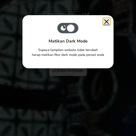
The Wedding Of
Ilmalia & Yoga
The Wedding Of
Matikan Dark Mode
Yth. Bapak/Ibu/Saudara/i
Ilmalia & Yoga
Supaya tampilan website tidak berubah
Tamu Undangan
harap matikan fitur dark mode pada ponsel anda
00
00
00
00
Buka Undangan
Days
Hours
Minutes
Seconds
15 | 12 | 2024
Save The Date