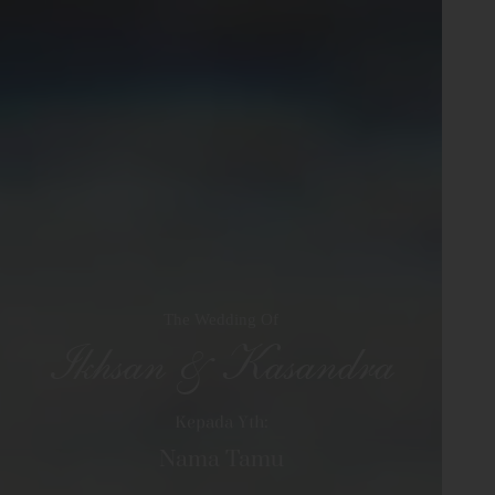
The Wedding Of
Ikhsan & Kasandra
Kepada Yth:
Nama Tamu