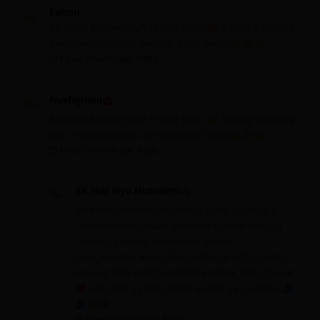
Fahmi
Selamat Menempuh Hidup Baru
Saling sayanng
dan mengasihilah sampai akhir hayat
1 year, 9 month ago
Reply
Nurfajriani
Selamat Menempuh Hidup Baru
Saling sayanng
dan mengasihilah sampai akhir hayat
1 year, 9 month ago
Reply
KK Nur Nya Husnaeni
Selamat menempuh hidup baru sayangku
..selamat menjalani bahtera rumah tangga
..semoga selalu istiqomah dalam
menjalankan kewajiban sebagai istri ..Saling
sayang dan mengasihilah sampai akhir hayat
jadi istri yg taat sama suami ya cintakuu
1 year, 9 month ago
Reply