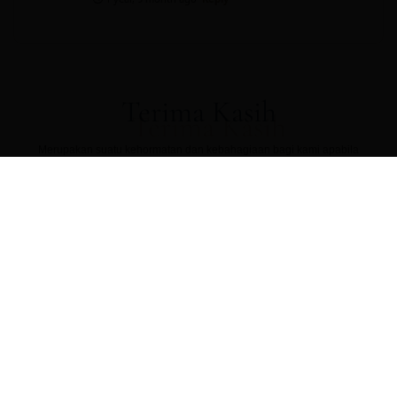
Terima Kasih
Merupakan suatu kehormatan dan kebahagiaan bagi kami apabila
Bapak/Ibu/Saudara/i berkenan hadir untuk memberikan do’a restu kepada kedua
mempelai. Atas perhatiannya kami ucapkan terima kasih banyak.
Husna & Anto
Turut Mengundang:
Bapak Zainuddin & Almh.Harzia