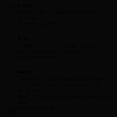
Risna
Semoga menjadi keluarga Sakinah Mawadah
Warahmah
1 year, 9 month ago
Reply
Enhi
Barakallah, selamat sayang tinggal hitung hari sdh
sah jadi istri bahagia till Jannahnya Allah
1 year, 9 month ago
Reply
Nana
Selamat adek ku yang baik hati, maaf ndag bisa
hadir, soalnya masih di daerb. Do’a ku semoga
langgeng sampai kakek nenek san si bahagian
selalu,. Amplopnya ku titip di rekening saja nha.
1 year, 9 month ago
Reply