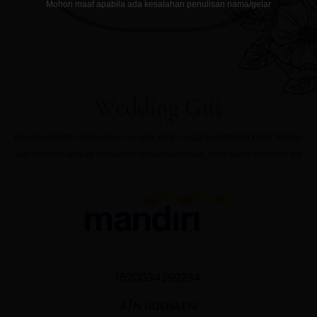
Mohon maaf apabila ada kesalahan penulisan nama/gelar
Wedding Gift
Doa Restu Anda merupakan karunia yang sangat berarti bagi kami. Namun
jika memberi adalah ungkapan tanda kasih Anda, Anda dapat memberi gift
1520034399234
A/N HUSNAENI