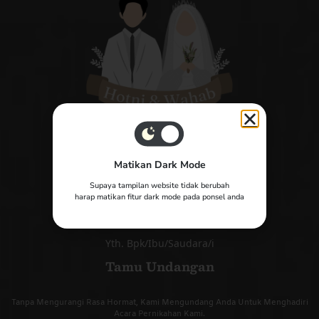
Matikan Dark Mode
The Wedding of
Supaya tampilan website tidak berubah
Hotni & Wahab
harap matikan fitur dark mode pada ponsel anda
Yth. Bpk/Ibu/Saudara/i
Tamu Undangan
Tanpa Mengurangi Rasa Hormat, Kami Mengundang Anda Untuk Menghadiri
Acara Pernikahan Kami.