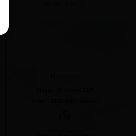
QS.Ar - Rum 21
Resepsi
Minggu, 05 Januari 2025
Pukul : 10.00 WIB - Selesai
Lokasi Acara :
Rumah Mempelai Pria