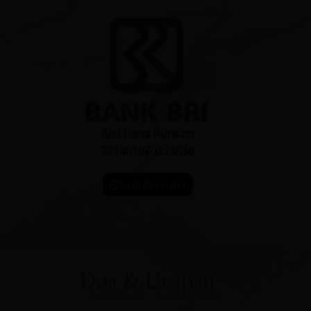
A/N Lisda Purwati
701401020233530
Salin Rekening
Doa & Ucapan