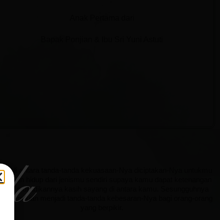
Anak Pertama dari
Bapak Ponjian & Ibu Sri Yuni Astuti
da
Dan di antara tanda-tanda kekuasaan-Nya diciptakan-Nya untukmu
sangan hidup dari jenismu sendiri supaya kamu dapat ketenangan
ati dan dijadikannya kasih sayang di antara kamu. Sesungguhnya
ng demikian menjadi tanda-tanda kebesaran-Nya bagi orang-orang
yang berpikir.