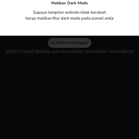
isda
Matikan Dark Mode
Yth. Bapak/Ibu/Saudara/i
Supaya tampilan website tidak berubah
harap matikan fitur dark mode pada ponsel anda
Tamu Undangan
Buka Undangan
Mohon maaf apabila ada kesalahan penulisan nama/gelar