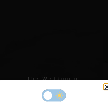
The Wedding of
ranky & Lis
" 
pa
h
ya