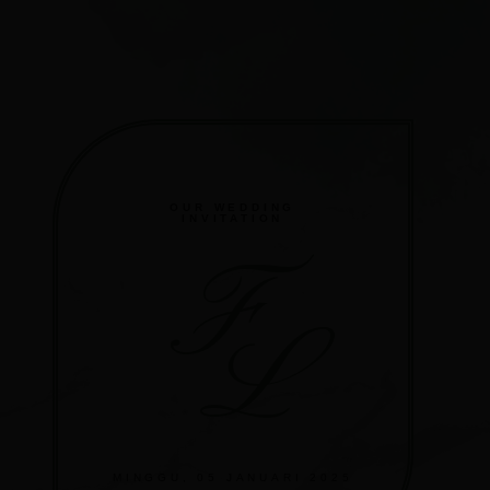
OUR WEDDING
INVITATION
F
L
MINGGU, 05 JANUARI 2025