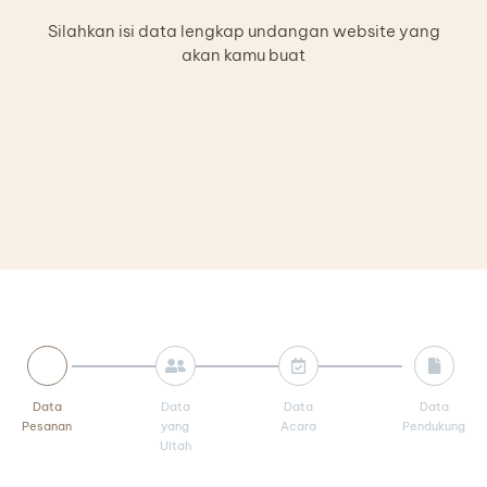
Silahkan isi data lengkap undangan website yang
akan kamu buat
Data
Data
Data
Data
Pesanan
yang
Acara
Pendukung
Ultah